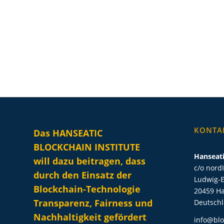
KONTA
Das HANSEATIC
BLOCKCHAIN INSTITUTE
Hanseati
will dazu beitragen, dass
c/o nord
durch den Einsatz der
Ludwig-E
Blockchain-Technologie
20459 H
Transparenz, Fairness und
Deutsch
Nachhaltigkeit gefördert
info@blo