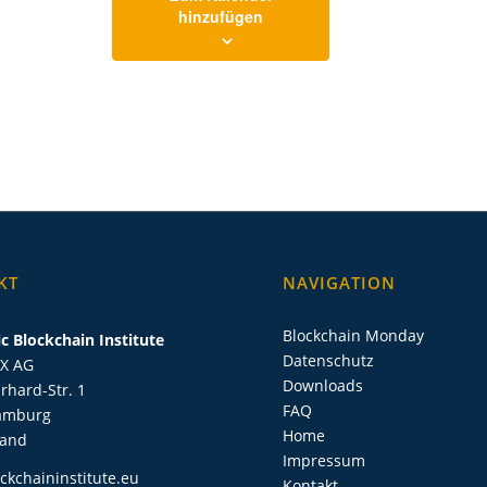
hinzufügen
KT
NAVIGATION
Blockchain Monday
c Blockchain Institute
Datenschutz
IX AG
Downloads
rhard-Str. 1
FAQ
amburg
Home
land
Impressum
ckchaininstitute.eu
Kontakt