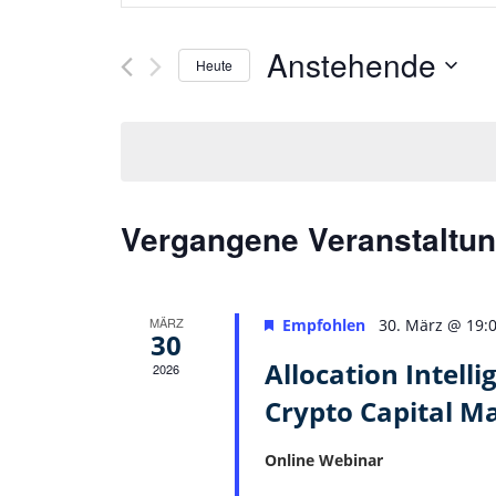
und
eingeben.
Suche
Ansichten,
Anstehende
nach
Heute
Navigation
Veranstaltungen
Datum
Schlüsselwort.
wählen.
Vergangene Veranstaltu
MÄRZ
Empfohlen
30. März @ 19:
30
Allocation Intell
2026
Crypto Capital M
Online Webinar