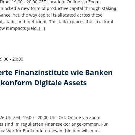
ime: 19:00 - 20:00 CET Location: Online via Zoom
unlocked a new form of productive capital through staking,
nance. Yet, the way capital is allocated across these
static, and inefficient. ​This talk explores the structural
ow it impacts yield, […]
19:00
-
20:00
erte Finanzinstitute wie Banken
konform Digitale Assets
26 Uhrzeit: 19:00 - 20:00 Uhr Ort: Online via Zoom
ets sind im regulierten Finanzsektor angekommen. Für
s: Wer für Endkunden relevant bleiben will, muss