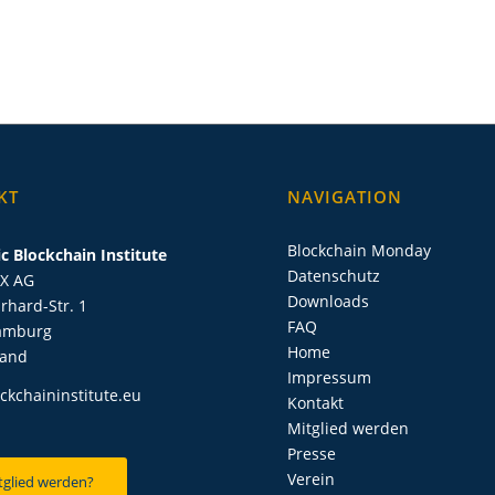
KT
NAVIGATION
Blockchain Monday
c Blockchain Institute
Datenschutz
IX AG
Downloads
rhard-Str. 1
FAQ
amburg
Home
land
Impressum
ckchaininstitute.eu
Kontakt
Mitglied werden
Presse
Verein
tglied werden?