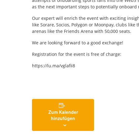
attempts of onboarding sports fans into the Web3 s
as the next important steps to potentially onboard m
Our expert will enrich the event with exciting ins
like Sorare, Socios, Polygon or Moonpay, clubs like t
arenas like the Friends Arena with 50,000 seats.
We are looking forward to a good exchange!
Registration for the event is free of charge:
https://lu.ma/vglafii8
Zum Kalender
hinzufügen