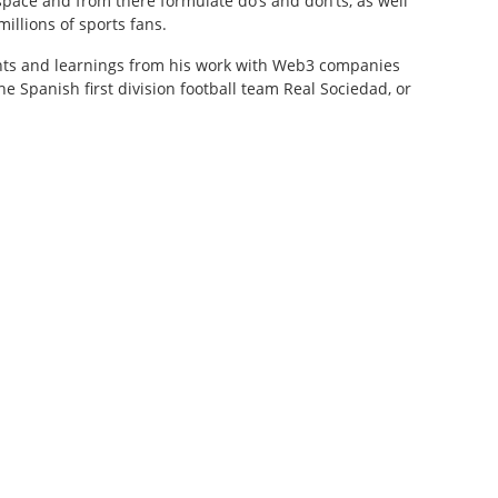
pace and from there formulate do’s and don’ts, as well
illions of sports fans.
ights and learnings from his work with Web3 companies
he Spanish first division football team Real Sociedad, or