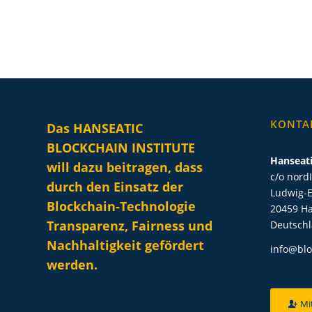
KONTA
Das HANSEATIC
BLOCKCHAIN INSTITUTE
Hanseati
will dazu beitragen, dass
c/o nord
durch den Einsatz der
Ludwig-E
Blockchain-Technologie
20459 H
Transparenz, Fairness und
Deutsch
Nachhaltigkeit gefördert
info@blo
werden.
Mi