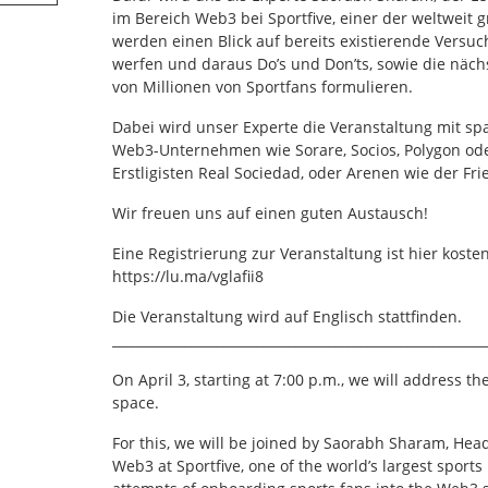
im Bereich Web3 bei Sportfive, einer der weltweit
werden einen Blick auf bereits existierende Vers
werfen und daraus Do’s und Don’ts, sowie die näch
von Millionen von Sportfans formulieren.
Dabei wird unser Experte die Veranstaltung mit sp
Web3-Unternehmen wie Sorare, Socios, Polygon od
Erstligisten Real Sociedad, oder Arenen wie der Fri
Wir freuen uns auf einen guten Austausch!
Eine Registrierung zur Veranstaltung ist hier koste
https://lu.ma/vglafii8
Die Veranstaltung wird auf Englisch stattfinden.
_________________________________________________________
On April 3, starting at 7:00 p.m., we will address t
space.
For this, we will be joined by Saorabh Sharam, Hea
Web3 at Sportfive, one of the world’s largest sports