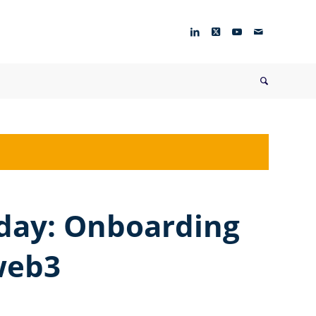
day: Onboarding
web3