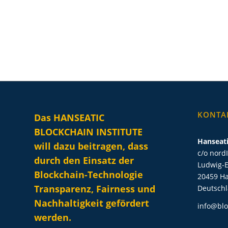
KONTA
Das HANSEATIC
BLOCKCHAIN INSTITUTE
Hanseati
will dazu beitragen, dass
c/o nord
durch den Einsatz der
Ludwig-E
Blockchain-Technologie
20459 H
Transparenz, Fairness und
Deutsch
Nachhaltigkeit gefördert
info@blo
werden.