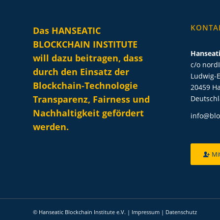
KONTA
Das HANSEATIC
BLOCKCHAIN INSTITUTE
Hanseati
will dazu beitragen, dass
c/o nord
durch den Einsatz der
Ludwig-E
Blockchain-Technologie
20459 H
Transparenz, Fairness und
Deutsch
Nachhaltigkeit gefördert
info@blo
werden.
Mi
© Hanseatic Blockchain Institute e.V. |
Impressum
|
Datenschutz