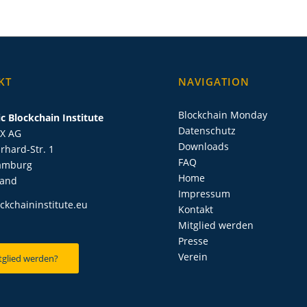
KT
NAVIGATION
Blockchain Monday
c Blockchain Institute
Datenschutz
IX AG
Downloads
rhard-Str. 1
FAQ
amburg
Home
land
Impressum
ckchaininstitute.eu
Kontakt
Mitglied werden
Presse
Verein
tglied werden?