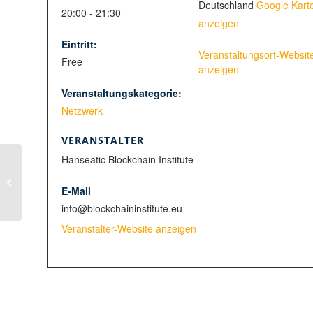
Deutschland
Google Kart
20:00 - 21:30
anzeigen
Eintritt:
Veranstaltungsort-Websit
Free
anzeigen
Veranstaltungskategorie:
Netzwerk
VERANSTALTER
Hanseatic Blockchain Institute
Blockchain Monday:
Potenziale der
E-Mail
Tokenisierung aus Sicht
der Börse Stuttgart
info@blockchaininstitute.eu
Veranstalter-Website anzeigen